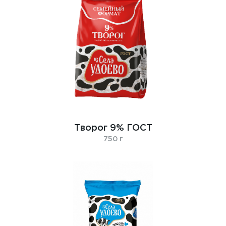
Творог 9% ГOСТ
750 г