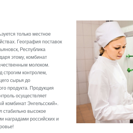
зуется только местное
йствах. География поставок
льяновск, Республика
одаря этому, комбинат
ачественным молоком.
д строгим контролем,
щего сырья до
го продукта. Продукция
нтроль осуществляет
й комбинат Энгельсский».
л стабильно высокое
и наградами российских и
ровье!