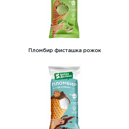
Пломбир фисташка рожок