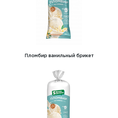
Пломбир ванильный брикет