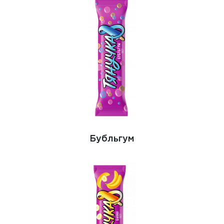
Бубльгум