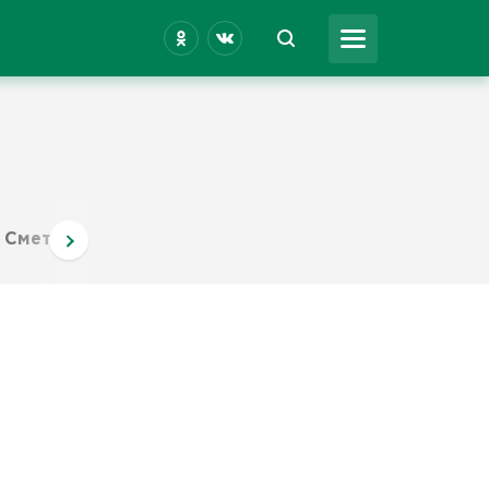
Сметана
Масло
Йогурт