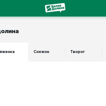
долина
яженка
Снежок
Творог