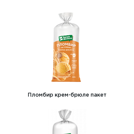
Пломбир крем-брюле пакет